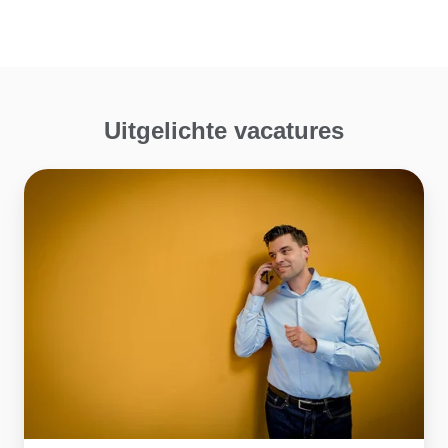
Uitgelichte vacatures
Accountmanager
buitendienst
regio
Tilburg