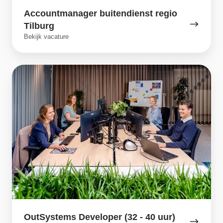
Accountmanager buitendienst regio
Tilburg
Bekijk vacature
OutSystems
Developer (32
-
40
uur)
OutSystems Developer (32 - 40 uur)