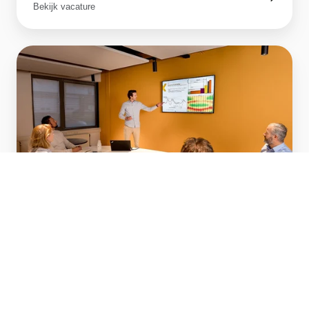
Bekijk vacature
Junior
accountmanager
zakelijke
energie
Nijmegen
en
Arnhem
Junior accountmanager zakelijke
energie Nijmegen en Arnhem
Bekijk vacature