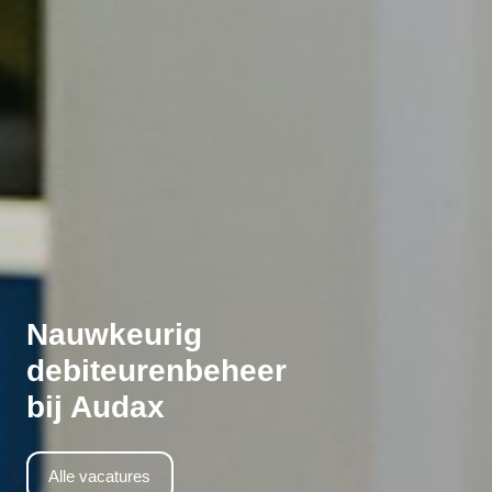
Nauwkeurig
debiteurenbeheer
bij Audax
Alle vacatures