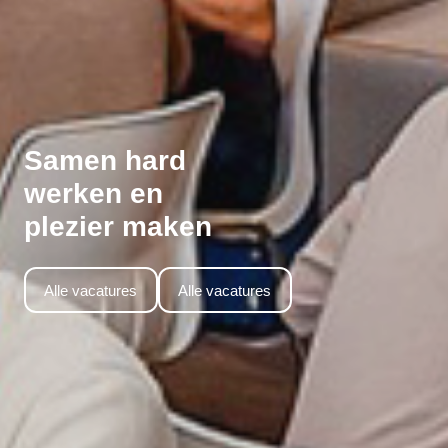
Samen hard
werken en
plezier maken
Alle vacatures
Alle vacatures