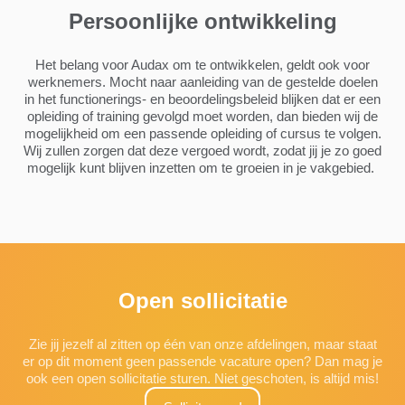
Persoonlijke ontwikkeling
Het belang voor Audax om te ontwikkelen, geldt ook voor
werknemers. Mocht naar aanleiding van de gestelde doelen
in het functionerings- en beoordelingsbeleid blijken dat er een
opleiding of training gevolgd moet worden, dan bieden wij de
mogelijkheid om een passende opleiding of cursus te volgen.
Wij zullen zorgen dat deze vergoed wordt, zodat jij je zo goed
mogelijk kunt blijven inzetten om te groeien in je vakgebied.
Open sollicitatie
Zie jij jezelf al zitten op één van onze afdelingen, maar staat
er op dit moment geen passende vacature open? Dan mag je
ook een open sollicitatie sturen. Niet geschoten, is altijd mis!