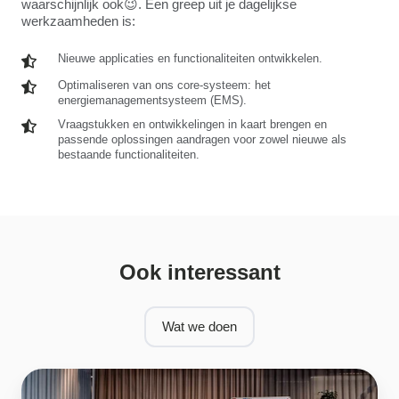
waarschijnlijk ook😉. Een greep uit je dagelijkse
werkzaamheden is:
Nieuwe
Nieuwe applicaties en functionaliteiten ontwikkelen.
applicaties
Optimaliseren
Optimaliseren van ons core-systeem: het
en
energiemanagementsysteem (EMS).
van
functionaliteiten
ons
Vraagstukken
Vraagstukken en ontwikkelingen in kaart brengen en
ontwikkelen.
core-
passende oplossingen aandragen voor zowel nieuwe als
en
systeem:
bestaande functionaliteiten.
ontwikkelingen
het
in
energiemanagementsysteem
kaart
(EMS).
brengen
en
passende
oplossingen
Ook interessant
aandragen
voor
zowel
Wat we doen
nieuwe
als
bestaande
Marketing
functionaliteiten.