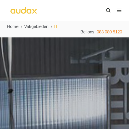
Home
Vakgebieden
IT
Bel ons:
088 080 9120