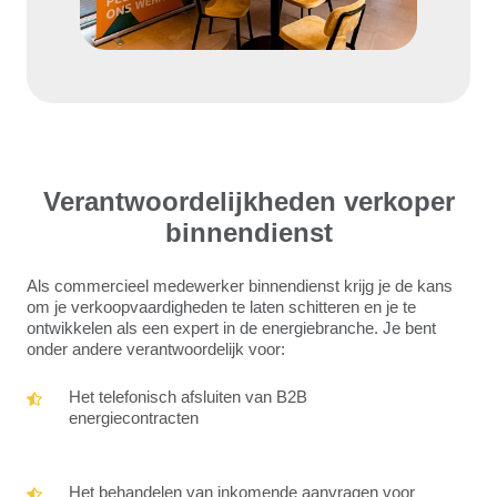
Verantwoordelijkheden verkoper
binnendienst
Als commercieel medewerker binnendienst krijg je de kans
om je verkoopvaardigheden te laten schitteren en je te
ontwikkelen als een expert in de energiebranche. Je bent
onder andere verantwoordelijk voor:
Het
Het telefonisch afsluiten van B2B
telefonisch
energiecontracten
afsluiten
van
B2B
Het
Het behandelen van inkomende aanvragen voor