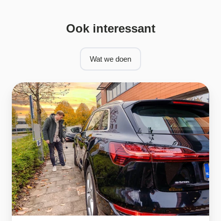
waarbij
teamwork
en
Ook interessant
samenwerking
centraal
staan.
Wat we doen
Sales
buitendienst