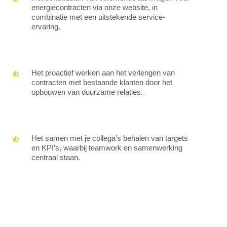
energiecontracten
behandelen
energiecontracten via onze website, in
van
combinatie met een uitstekende service-
inkomende
ervaring.
aanvragen
voor
energiecontracten
via
Het
Het proactief werken aan het verlengen van
onze
proactief
contracten met bestaande klanten door het
website,
werken
opbouwen van duurzame relaties.
in
aan
combinatie
het
met
verlengen
een
van
uitstekende
Het
Het samen met je collega’s behalen van targets
contracten
service-
samen
en KPI’s, waarbij teamwork en samenwerking
met
ervaring.
met
centraal staan.
bestaande
je
klanten
collega’s
door
behalen
het
van
opbouwen
targets
van
en
duurzame
KPI’s,
relaties.