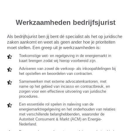
Werkzaamheden bedrijfsjurist
Als bedrijfsjurist ben jij bent dé specialist als het op juridische
zaken aankomt en weet als geen ander hoe je prioriteiten
moet stellen. Een greep uit je werkzaamheden is:
Toekomstige
Toekomstige wet- en regelgeving in de energiemarkt in
kaart brengen zodat wij hierop voorbereid zijn.
wet-
en
Adviseren
Adviseren van zowel de verkoop- als inkoopafdelingen bij
regelgeving
het opstellen en beoordelen van contracten.
van
in
zowel
Samenwerken
Samenwerken met externe advocatenkantoren, met
de
de
name op het gebied van incasso en contractbreuk, en
met
energiemarkt
verkoop-
zorgen voor een effectieve uitvoering van juridische
externe
in
als
procedures.
advocatenkantoren,
kaart
inkoopafdelingen
met
Een
Een essentiële rol spelen in naleving van de
brengen
bij
name
energiemarktregelgeving en het onderhouden van relaties
essentiële
zodat
het
met verschillende belanghebbenden, waaronder de
op
rol
wij
opstellen
Autoriteit Consument & Markt (ACM) en Energie-
het
spelen
hierop
en
Nederland.
gebied
in
voorbereid
beoordelen