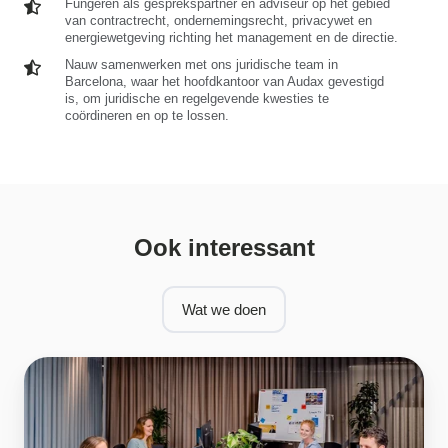
van
naleving
Fungeren
Fungeren als gesprekspartner en adviseur op het gebied
zijn.
van
incasso
van contractrecht, ondernemingsrecht, privacywet en
van
als
contracten.
energiewetgeving richting het management en de directie.
en
de
gesprekspartner
contractbreuk,
energiemarktregelgeving
en
Nauw
Nauw samenwerken met ons juridische team in
en
en
adviseur
Barcelona, waar het hoofdkantoor van Audax gevestigd
samenwerken
zorgen
het
op
is, om juridische en regelgevende kwesties te
met
voor
coördineren en op te lossen.
onderhouden
het
ons
een
van
gebied
juridische
effectieve
relaties
van
team
uitvoering
met
contractrecht,
in
van
verschillende
ondernemingsrecht,
Barcelona,
juridische
belanghebbenden,
privacywet
waar
procedures.
waaronder
en
het
Ook interessant
de
energiewetgeving
hoofdkantoor
Autoriteit
richting
van
Consument
het
Audax
&
management
Wat we doen
gevestigd
Markt
en
is,
(ACM)
de
om
en
directie.
Marketing
juridische
Energie-
en
Nederland.
regelgevende
kwesties
te