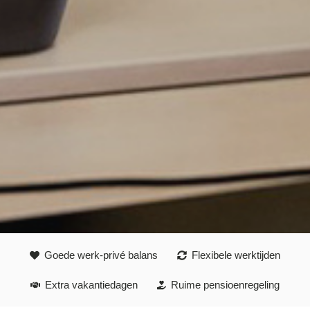
Goede werk-privé balans
Flexibele werktijden
Extra vakantiedagen
Ruime pensioenregeling