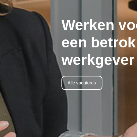
Werken vo
een betro
werkgever
Alle vacatures