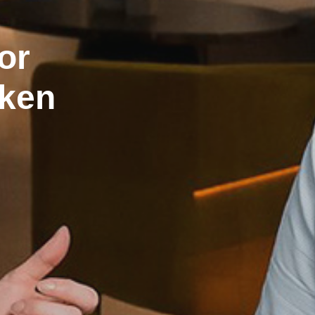
or
kken