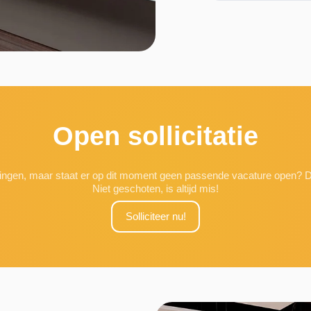
Open sollicitatie
fdelingen, maar staat er op dit moment geen passende vacature open? D
Niet geschoten, is altijd mis!
Solliciteer nu!