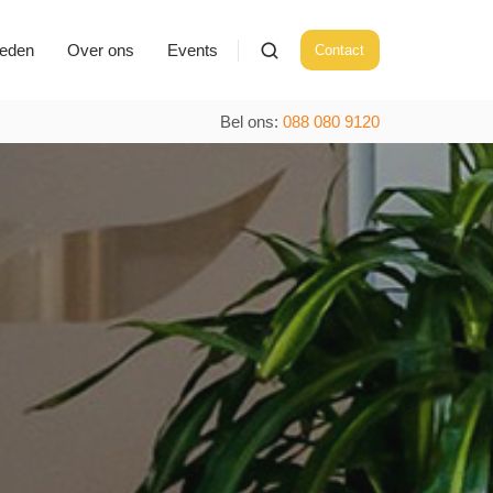
ieden
Over ons
Events
Contact
Bel ons:
088 080 9120