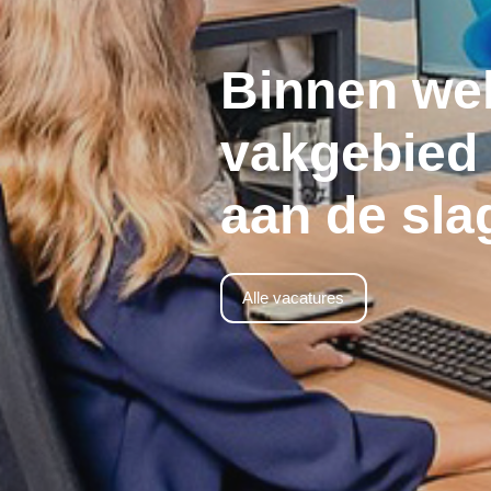
Binnen we
vakgebied w
aan de sla
Alle vacatures