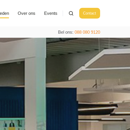
ieden
Over ons
Events
Contact
Bel ons:
088 080 9120