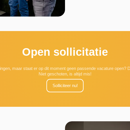
Open sollicitatie
fdelingen, maar staat er op dit moment geen passende vacature open? D
Niet geschoten, is altijd mis!
Solliciteer nu!