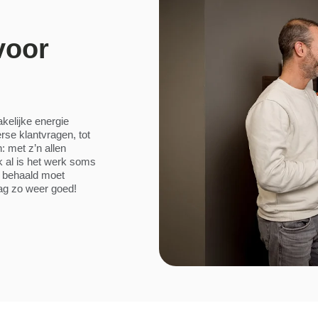
voor
akelijke energie
rse klantvragen, tot
: met z’n allen
 al is het werk soms
e behaald moet
dag zo weer goed!