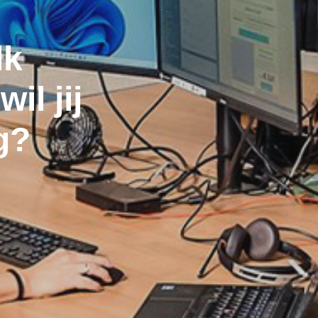
lk
il jij
g?