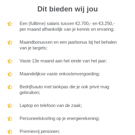
Dit bieden wij jou
Een
Een (fulltime) salaris tussen €2.700,- en €3.250,-
(fulltime)
per maand afhankelijk van je kennis en ervaring;
salaris
tussen
Maandbonussen
Maandbonussen en een jaarbonus bij het behalen
€2.700,-
en
van je targets;
en
een
€3.250,-
jaarbonus
Vaste
Vaste 13e maand aan het einde van het jaar;
per
bij
13e
maand
het
maand
Maandelijkse
Maandelijkse vaste onkostenvergoeding;
afhankelijk
behalen
aan
vaste
van
van
het
onkostenvergoeding;
je
Bedrijfsauto
Bedrijfsauto met tankpas die je ook privé mag
je
einde
kennis
met
gebruiken;
targets;
van
en
tankpas
het
ervaring;
die
Laptop
Laptop en telefoon van de zaak;
jaar;
je
en
ook
telefoon
Personeelskorting
Personeelskorting op je energierekening;
privé
van
op
mag
de
je
Premievrij
Premievrij pensioen;
gebruiken;
zaak;