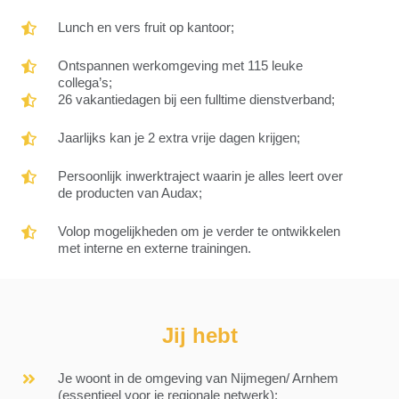
energierekening;
pensioen;
Lunch
Lunch en vers fruit op kantoor;
en
vers
Ontspannen
Ontspannen werkomgeving met 115 leuke
fruit
werkomgeving
collega’s;
op
met
26
26 vakantiedagen bij een fulltime dienstverband;
kantoor;
115
vakantiedagen
leuke
bij
Jaarlijks
Jaarlijks kan je 2 extra vrije dagen krijgen;
collega’s;
een
kan
fulltime
je
Persoonlijk
Persoonlijk inwerktraject waarin je alles leert over
dienstverband;
2
inwerktraject
de producten van Audax;
extra
waarin
vrije
je
Volop
Volop mogelijkheden om je verder te ontwikkelen
dagen
alles
mogelijkheden
met interne en externe trainingen.
krijgen;
leert
om
over
je
de
verder
producten
te
van
Jij hebt
ontwikkelen
Audax;
met
interne
Je
Je woont in de omgeving van Nijmegen/ Arnhem
en
woont
(essentieel voor je regionale netwerk);