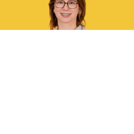
Ben jij ervan overtuigd dat jij de collega bent die wij zoeken?
Vul dan ons sollicitatieformulier in. Na ontvangst nemen we
binnen twee werkweken contact met je op om een eventueel
kennismakingsgesprek in te plannen. We zien je sollicitatie
graag tegemoet!