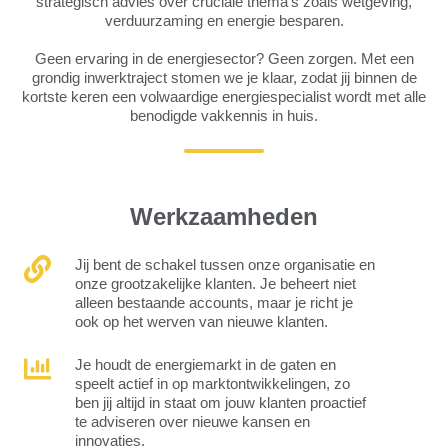
strategisch advies over cruciale thema’s zoals wetgeving,
verduurzaming en energie besparen.
Geen ervaring in de energiesector? Geen zorgen. Met een
grondig inwerktraject stomen we je klaar, zodat jij binnen de
kortste keren een volwaardige energiespecialist wordt met alle
benodigde vakkennis in huis.
Werkzaamheden
Jij
Jij bent de schakel tussen onze organisatie en
bent
onze grootzakelijke klanten. Je beheert niet
de
alleen bestaande accounts, maar je richt je
schakel
ook op het werven van nieuwe klanten.
tussen
onze
Je
Je houdt de energiemarkt in de gaten en
organisatie
houdt
speelt actief in op marktontwikkelingen, zo
en
de
ben jij altijd in staat om jouw klanten proactief
onze
energiemarkt
te adviseren over nieuwe kansen en
grootzakelijke
in
innovaties.