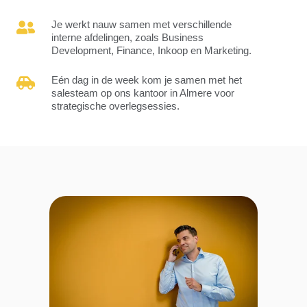
klanten.
de
Je
gaten
Je
Je werkt nauw samen met verschillende
beheert
en
werkt
interne afdelingen, zoals Business
niet
speelt
nauw
Development, Finance, Inkoop en Marketing.
alleen
actief
samen
bestaande
in
met
Eén
Eén dag in de week kom je samen met het
accounts,
op
verschillende
dag
salesteam op ons kantoor in Almere voor
maar
marktontwikkelingen,
interne
in
strategische overlegsessies.
je
zo
afdelingen,
de
richt
ben
zoals
week
je
jij
Business
kom
ook
altijd
Development,
je
op
in
Finance,
samen
het
staat
Inkoop
met
werven
om
en
het
van
jouw
Marketing.
salesteam
nieuwe
klanten
op
klanten.
proactief
ons
te
kantoor
adviseren
in
over
Almere
nieuwe
voor
kansen
strategische