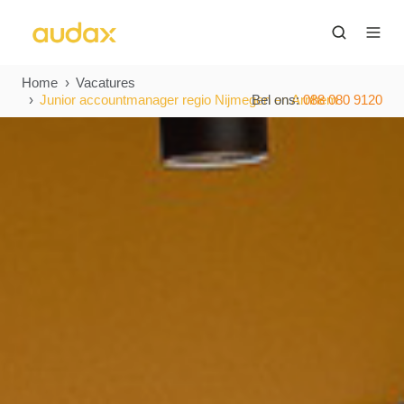
Home
Vacatures
Junior accountmanager regio Nijmegen en Arnhem
Bel ons:
088 080 9120